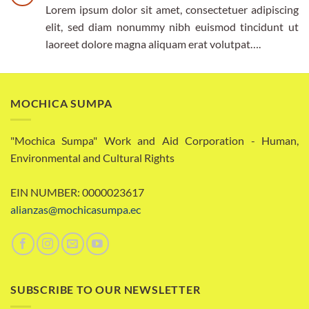
Lorem ipsum dolor sit amet, consectetuer adipiscing
elit, sed diam nonummy nibh euismod tincidunt ut
laoreet dolore magna aliquam erat volutpat….
MOCHICA SUMPA
"Mochica Sumpa" Work and Aid Corporation - Human,
Environmental and Cultural Rights
EIN NUMBER: 0000023617
alianzas@mochicasumpa.ec
SUBSCRIBE TO OUR NEWSLETTER