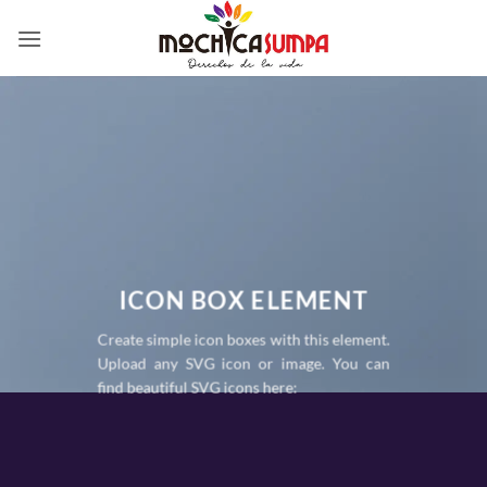
Skip
to
content
ICON BOX ELEMENT
Create simple icon boxes with this element.
Upload any SVG icon or image. You can
find beautiful SVG icons here: