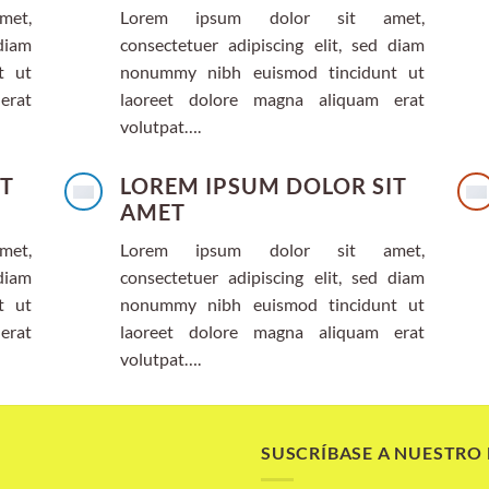
et,
Lorem ipsum dolor sit amet,
diam
consectetuer adipiscing elit, sed diam
t ut
nonummy nibh euismod tincidunt ut
erat
laoreet dolore magna aliquam erat
volutpat….
IT
LOREM IPSUM DOLOR SIT
AMET
et,
Lorem ipsum dolor sit amet,
diam
consectetuer adipiscing elit, sed diam
t ut
nonummy nibh euismod tincidunt ut
erat
laoreet dolore magna aliquam erat
volutpat….
SUSCRÍBASE A NUESTRO