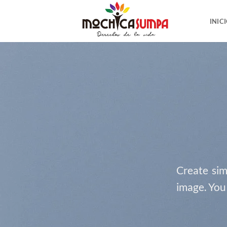
Saltar
al
INIC
contenido
Create sim
image. You