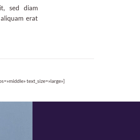
it, sed diam
aliquam erat
s=»middle» text_size=»large»]