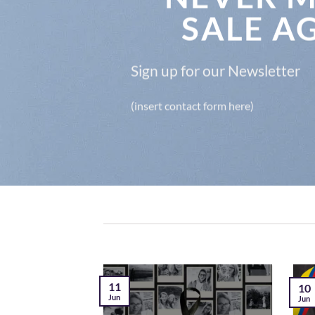
SALE A
Sign up for our Newsletter
(insert contact form here)
11
10
Jun
Jun