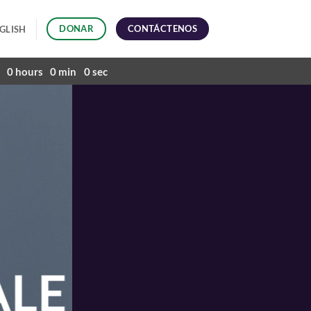
CONTÁCTENOS
DONAR
GLISH
0
hours
0
min
0
sec
ALE