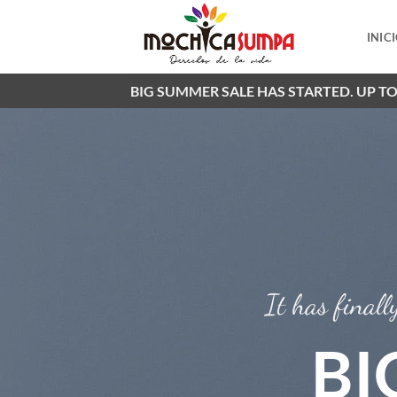
Saltar
al
INIC
contenido
BIG SUMMER SALE HAS STARTED. UP T
It has finall
BI