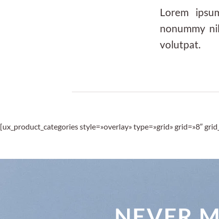
Lorem ipsum
nonummy nib
volutpat.
[ux_product_categories style=»overlay» type=»grid» grid=»8″ gr
NEVER M