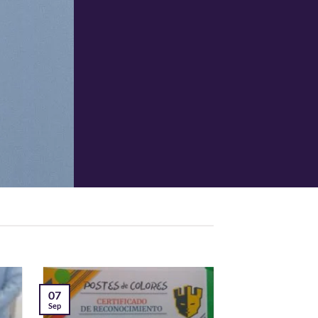
07
Sep