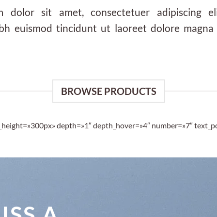
 dolor sit amet, consectetuer adipiscing el
h euismod tincidunt ut laoreet dolore magna 
BROWSE PRODUCTS
id_height=»300px» depth=»1″ depth_hover=»4″ number=»7″ text_po
ISS A