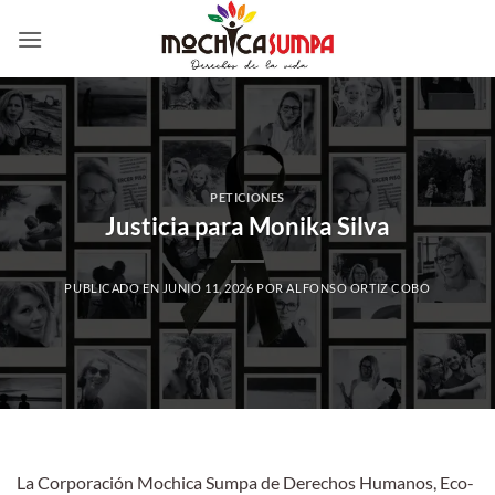
Saltar
al
contenido
PETICIONES
Justicia para Monika Silva
PUBLICADO EN
JUNIO 11, 2026
POR
ALFONSO ORTIZ COBO
La Corporación Mochica Sumpa de Derechos Humanos, Eco-