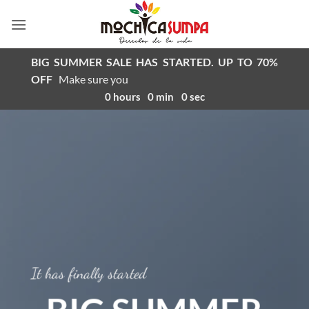
Saltar
al
contenido
BIG SUMMER SALE HAS STARTED. UP TO 70%
OFF
Make sure you
0
hours
0
min
0
sec
It has finally started