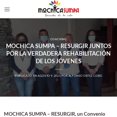
Saltar
al
contenido
COACHING
MOCHICA SUMPA – RESURGIR JUNTOS
POR LA VERDADERA REHABILITACIÓN
DE LOS JÓVENES
PUBLICADO EN
AGOSTO 9, 2021
POR
ALFONSO ORTIZ COBO
MOCHICA SUMPA – RESURGIR, un Convenio