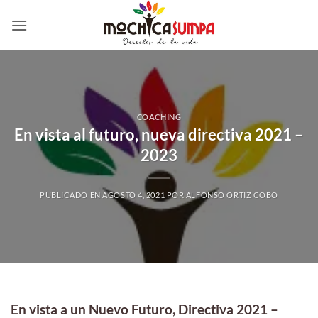
Saltar
al
contenido
COACHING
En vista al futuro, nueva directiva 2021 –
2023
PUBLICADO EN
AGOSTO 4, 2021
POR
ALFONSO ORTIZ COBO
En vista a un Nuevo Futuro, Directiva 2021 –