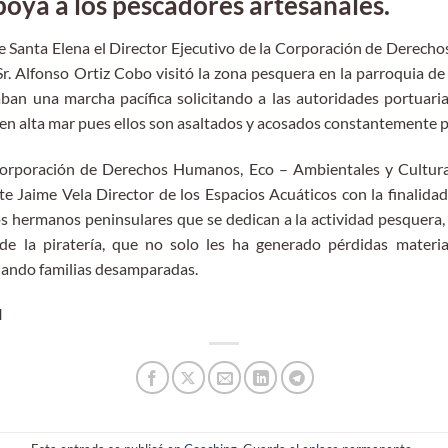
ya a los pescadores artesanales.
 de Santa Elena el Director Ejecutivo de la Corporación de Derec
r. Alfonso Ortiz Cobo visitó la zona pesquera en la parroquia de
aban una marcha pacífica solicitando a las autoridades portuari
n alta mar pues ellos son asaltados y acosados constantemente po
Corporación de Derechos Humanos, Eco – Ambientales y Cultura
te Jaime Vela Director de los Espacios Acuáticos con la finalida
os hermanos peninsulares que se dedican a la actividad pesquera
de la piratería, que no solo les ha generado pérdidas materi
jando familias desamparadas.
I