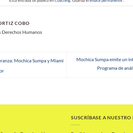
Esta entrada se publicó en
Coaching
. Guarda el
enlace permanente
.
ORTIZ COBO
os Derechos Humanos
Mochica Sumpa emite un inf
eranza: Mochica Sumpa y Miami
Programa de aná
or
SUSCRÍBASE A NUESTRO