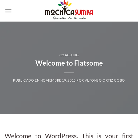
Saltar
al
contenido
COACHING
Welcome to Flatsome
PUBLICADO EN
NOVIEMBRE 19, 2015
POR
ALFONSO ORTIZ COBO
Welcome to WordPress. This is your first