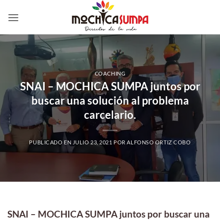
Saltar
al
contenido
COACHING
SNAI – MOCHICA SUMPA juntos por
buscar una solución al problema
carcelario.
PUBLICADO EN
JULIO 23, 2021
POR
ALFONSO ORTIZ COBO
SNAI – MOCHICA SUMPA juntos por buscar una