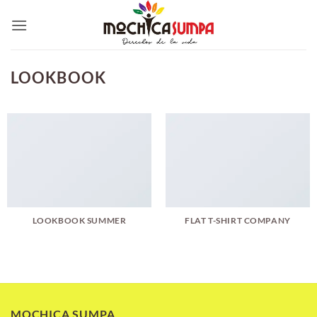
Saltar
al
contenido
LOOKBOOK
LOOKBOOK SUMMER
FLAT T-SHIRT COMPANY
MOCHICA SUMPA