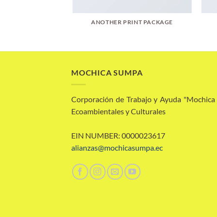
AZINE
ANOTHER PRINT PACKAGE
MOCHICA SUMPA
Corporación de Trabajo y Ayuda "Mochic
Ecoambientales y Culturales
EIN NUMBER: 0000023617
alianzas@mochicasumpa.ec