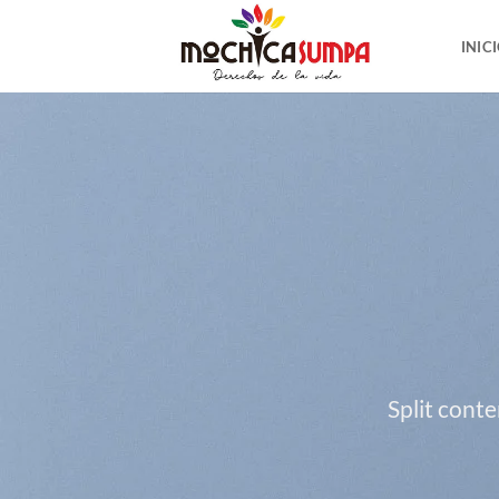
Saltar
al
INIC
contenido
Split conte