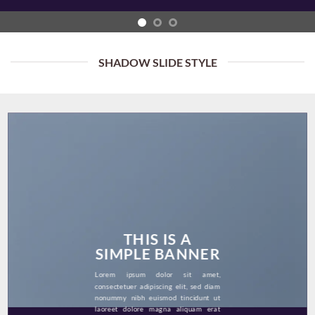
SHADOW SLIDE STYLE
THIS IS A
SIMPLE BANNER
Lorem ipsum dolor sit amet,
consectetuer adipiscing elit, sed diam
nonummy nibh euismod tincidunt ut
laoreet dolore magna aliquam erat