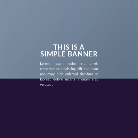
THIS IS A
SIMPLE BANNER
Lorem ipsum dolor sit amet,
consectetuer adipiscing elit, sed diam
nonummy nibh euismod tincidunt ut
laoreet dolore magna aliquam erat
volutpat.