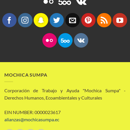
MOCHICA SUMPA
Corporación de Trabajo y Ayuda "Mochica Sumpa" -
Derechos Humanos, Ecoambientales y Culturales
EIN NUMBER: 0000023617
alianzas@mochicasumpa.ec