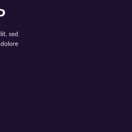
P
it, sed
dolore