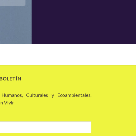
 BOLETÍN
 Humanos, Culturales y Ecoambientales,
n Vivir