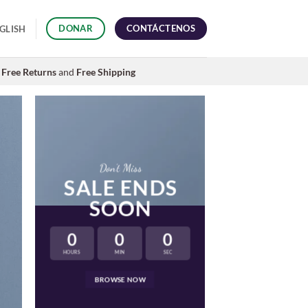
CONTÁCTENOS
DONAR
GLISH
Free Returns
and
Free Shipping
Don’t Miss
SALE ENDS
SOON
0
0
0
HOURS
MIN
SEC
LAT
BROWSE NOW
NEWS 