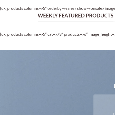
[ux_products columns=»5″ orderby=»sales» show=»onsale» image
WEEKLY FEATURED PRODUCTS
[ux_products columns=»5″ cat=»73″ products=»6″ image_height=