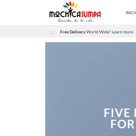
Saltar
al
INIC
contenido
Free Delivery
World Wide*
Learn more
FIVE
FOR