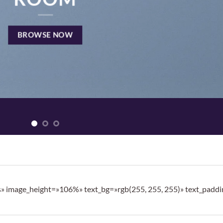
BROWSE NOW
s» image_height=»106%» text_bg=»rgb(255, 255, 255)» text_padd