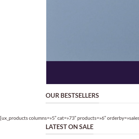
OUR BESTSELLERS
[ux_products columns=»5″ cat=»73″ products=»6″ orderby=»sale
LATEST ON SALE